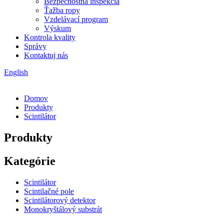
Bezpečnostná inšpekcia
Ťažba ropy
Vzdelávací program
Výskum
Kontrola kvality
Správy
Kontaktuj nás
English
Domov
Produkty
Scintilátor
Produkty
Kategórie
Scintilátor
Scintilačné pole
Scintilátorový detektor
Monokryštálový substrát