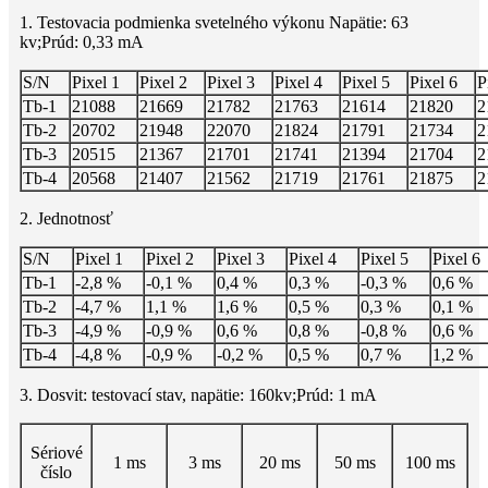
1. Testovacia podmienka svetelného výkonu Napätie: 63
kv;Prúd: 0,33 mA
S/N
Pixel 1
Pixel 2
Pixel 3
Pixel 4
Pixel 5
Pixel 6
P
Tb-1
21088
21669
21782
21763
21614
21820
2
Tb-2
20702
21948
22070
21824
21791
21734
2
Tb-3
20515
21367
21701
21741
21394
21704
2
Tb-4
20568
21407
21562
21719
21761
21875
2
2. Jednotnosť
S/N
Pixel 1
Pixel 2
Pixel 3
Pixel 4
Pixel 5
Pixel 6
Tb-1
-2,8 %
-0,1 %
0,4 %
0,3 %
-0,3 %
0,6 %
Tb-2
-4,7 %
1,1 %
1,6 %
0,5 %
0,3 %
0,1 %
Tb-3
-4,9 %
-0,9 %
0,6 %
0,8 %
-0,8 %
0,6 %
Tb-4
-4,8 %
-0,9 %
-0,2 %
0,5 %
0,7 %
1,2 %
3. Dosvit: testovací stav, napätie: 160kv;Prúd: 1 mA
Sériové
1 ms
3 ms
20 ms
50 ms
100 ms
číslo