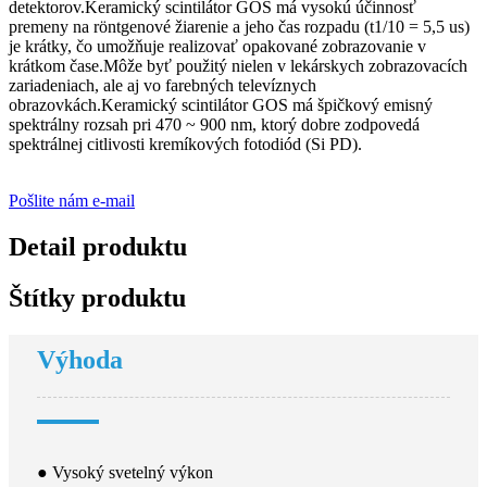
detektorov.Keramický scintilátor GOS má vysokú účinnosť
premeny na röntgenové žiarenie a jeho čas rozpadu (t1/10 = 5,5 us)
je krátky, čo umožňuje realizovať opakované zobrazovanie v
krátkom čase.Môže byť použitý nielen v lekárskych zobrazovacích
zariadeniach, ale aj vo farebných televíznych
obrazovkách.Keramický scintilátor GOS má špičkový emisný
spektrálny rozsah pri 470 ~ 900 nm, ktorý dobre zodpovedá
spektrálnej citlivosti kremíkových fotodiód (Si PD).
Pošlite nám e-mail
Detail produktu
Štítky produktu
Výhoda
● Vysoký svetelný výkon