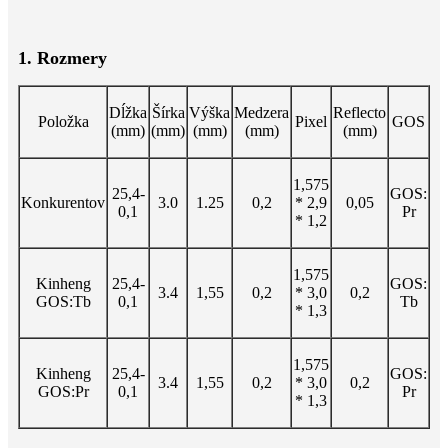
1. Rozmery
Dĺžka
Šírka
Výška
Medzera
Reflecto
Položka
Pixel
GOS
(mm)
(mm)
(mm)
(mm)
(mm)
1,575
25,4-
GOS:
Konkurentov
3.0
1.25
0,2
* 2,9
0,05
0,1
Pr
* 1,2
1,575
Kinheng
25,4-
GOS:
3.4
1,55
0,2
* 3,0
0,2
GOS:Tb
0,1
Tb
* 1,3
1,575
Kinheng
25,4-
GOS:
3.4
1,55
0,2
* 3,0
0,2
GOS:Pr
0,1
Pr
* 1,3