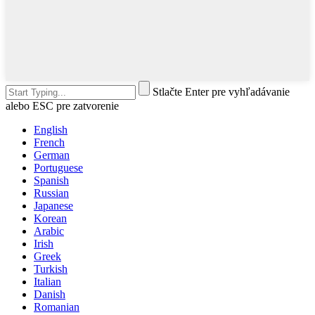
Stlačte Enter pre vyhľadávanie
alebo ESC pre zatvorenie
English
French
German
Portuguese
Spanish
Russian
Japanese
Korean
Arabic
Irish
Greek
Turkish
Italian
Danish
Romanian