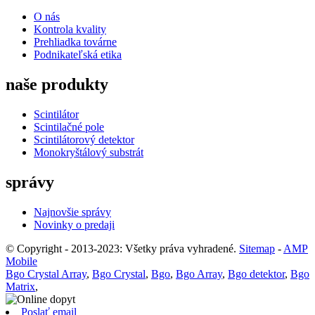
O nás
Kontrola kvality
Prehliadka továrne
Podnikateľská etika
naše produkty
Scintilátor
Scintilačné pole
Scintilátorový detektor
Monokryštálový substrát
správy
Najnovšie správy
Novinky o predaji
© Copyright - 2013-2023: Všetky práva vyhradené.
Sitemap
-
AMP
Mobile
Bgo Crystal Array
,
Bgo Crystal
,
Bgo
,
Bgo Array
,
Bgo detektor
,
Bgo
Matrix
,
Poslať email