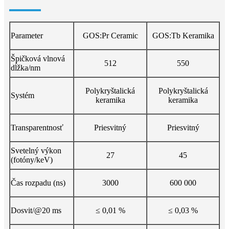
Parameter
GOS:Pr Ceramic
GOS:Tb Keramika
Špičková vlnová
512
550
dĺžka/nm
Polykryštalická
Polykryštalická
Systém
keramika
keramika
Transparentnosť
Priesvitný
Priesvitný
Svetelný výkon
27
45
(fotóny/keV)
Čas rozpadu (ns)
3000
600 000
Dosvit/@20 ms
≤ 0,01 %
≤ 0,03 %