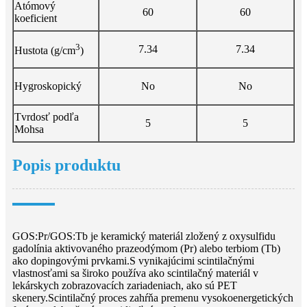
Atómový
60
60
koeficient
3
7.34
7.34
Hustota (g/cm
)
Hygroskopický
No
No
Tvrdosť podľa
5
5
Mohsa
Popis produktu
GOS:Pr/GOS:Tb je keramický materiál zložený z oxysulfidu
gadolínia aktivovaného prazeodýmom (Pr) alebo terbiom (Tb)
ako dopingovými prvkami.S vynikajúcimi scintilačnými
vlastnosťami sa široko používa ako scintilačný materiál v
lekárskych zobrazovacích zariadeniach, ako sú PET
skenery.Scintilačný proces zahŕňa premenu vysokoenergetických