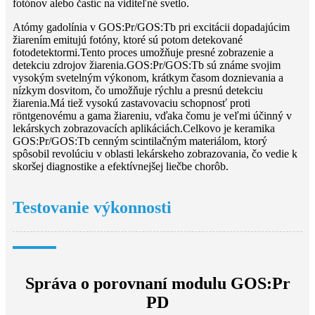
fotónov alebo častíc na viditeľné svetlo.
Atómy gadolínia v GOS:Pr/GOS:Tb pri excitácii dopadajúcim
žiarením emitujú fotóny, ktoré sú potom detekované
fotodetektormi.Tento proces umožňuje presné zobrazenie a
detekciu zdrojov žiarenia.GOS:Pr/GOS:Tb sú známe svojim
vysokým svetelným výkonom, krátkym časom doznievania a
nízkym dosvitom, čo umožňuje rýchlu a presnú detekciu
žiarenia.Má tiež vysokú zastavovaciu schopnosť proti
röntgenovému a gama žiareniu, vďaka čomu je veľmi účinný v
lekárskych zobrazovacích aplikáciách.Celkovo je keramika
GOS:Pr/GOS:Tb cenným scintilačným materiálom, ktorý
spôsobil revolúciu v oblasti lekárskeho zobrazovania, čo vedie k
skoršej diagnostike a efektívnejšej liečbe chorôb.
Testovanie výkonnosti
Správa o porovnaní modulu GOS:Pr
PD