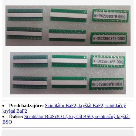
Predchádzajúce:
Scintilátor BaF2, kryštál BaF2, scintilačný
kryštál BaF2
Ďalšie:
Scintilátor Bi4Si3O12, kryštál BSO, scintilačný kryštál
BSO