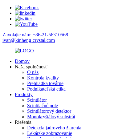
Zavolajte nám: +86-21-56310568
ivan@kinheng-crystal.com
Domov
Naša spoločnosť
O nás
Kontrola kvality
Prehliadka továrne
Podnikateľská etika
Produkty
Scintilátor
Scintilačné pole
Scintilátorový detektor
Monokryštálový substrát
Riešenia
Detekcia jadrového žiarenia
Lekárske zobrazovanie