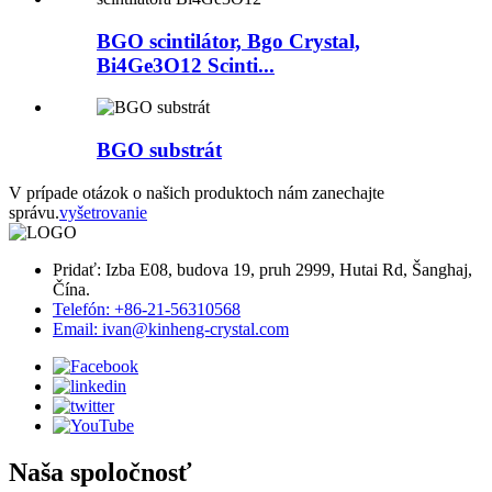
BGO scintilátor, Bgo Crystal,
Bi4Ge3O12 Scinti...
BGO substrát
V prípade otázok o našich produktoch nám zanechajte
správu.
vyšetrovanie
Pridať: Izba E08, budova 19, pruh 2999, Hutai Rd, Šanghaj,
Čína.
Telefón: +86-21-56310568
Email: ivan@kinheng-crystal.com
Naša spoločnosť