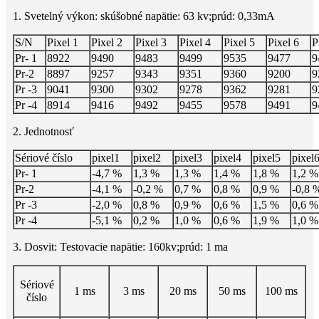
1. Svetelný výkon: skúšobné napätie: 63 kv;prúd: 0,33mA
S/N
Pixel 1
Pixel 2
Pixel 3
Pixel 4
Pixel 5
Pixel 6
P
Pr- 1
8922
9490
9483
9499
9535
9477
9
Pr-2
8897
9257
9343
9351
9360
9200
9
Pr -3
9041
9300
9302
9278
9362
9281
9
Pr -4
8914
9416
9492
9455
9578
9491
9
2. Jednotnosť
Sériové číslo
pixel1
pixel2
pixel3
pixel4
pixel5
pixel
Pr- 1
-4,7 %
1,3 %
1,3 %
1,4 %
1,8 %
1,2 %
Pr-2
-4,1 %
-0,2 %
0,7 %
0,8 %
0,9 %
-0,8 
Pr -3
-2,0 %
0,8 %
0,9 %
0,6 %
1,5 %
0,6 %
Pr -4
-5,1 %
0,2 %
1,0 %
0,6 %
1,9 %
1,0 %
3. Dosvit: Testovacie napätie: 160kv;prúd: 1 ma
Sériové
1 ms
3 ms
20 ms
50 ms
100 ms
číslo