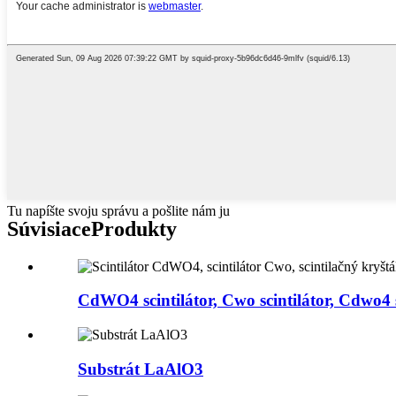
Tu napíšte svoju správu a pošlite nám ju
Súvisiace
Produkty
CdWO4 scintilátor, Cwo scintilátor, Cdwo4 s
Substrát LaAlO3