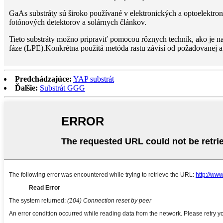
GaAs substráty sú široko používané v elektronických a optoelektro
fotónových detektorov a solárnych článkov.
Tieto substráty možno pripraviť pomocou rôznych techník, ako je 
fáze (LPE).Konkrétna použitá metóda rastu závisí od požadovanej ap
Predchádzajúce:
YAP substrát
Ďalšie:
Substrát GGG