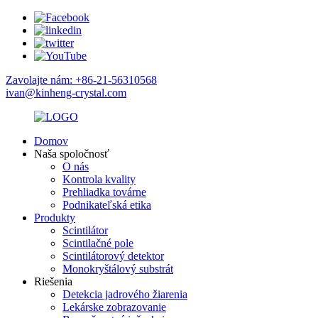
Zavolajte nám: +86-21-56310568
ivan@kinheng-crystal.com
Domov
Naša spoločnosť
O nás
Kontrola kvality
Prehliadka továrne
Podnikateľská etika
Produkty
Scintilátor
Scintilačné pole
Scintilátorový detektor
Monokryštálový substrát
Riešenia
Detekcia jadrového žiarenia
Lekárske zobrazovanie