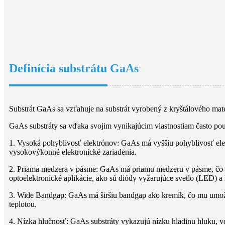
Definícia substrátu GaAs
Substrát GaAs sa vzťahuje na substrát vyrobený z kryštálového mate
GaAs substráty sa vďaka svojim vynikajúcim vlastnostiam často použ
1. Vysoká pohyblivosť elektrónov: GaAs má vyššiu pohyblivosť elek
vysokovýkonné elektronické zariadenia.
2. Priama medzera v pásme: GaAs má priamu medzeru v pásme, čo znam
optoelektronické aplikácie, ako sú diódy vyžarujúce svetlo (LED) a 
3. Wide Bandgap: GaAs má širšiu bandgap ako kremík, čo mu umožňu
teplotou.
4. Nízka hlučnosť: GaAs substráty vykazujú nízku hladinu hluku, v