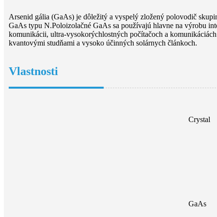
Arsenid gália (GaAs) je dôležitý a vyspelý zložený polovodič skupin
GaAs typu N.Poloizolačné GaAs sa používajú hlavne na výrobu int
komunikácii, ultra-vysokorýchlostných počítačoch a komunikáciách
kvantovými studňami a vysoko účinných solárnych článkoch.
Vlastnosti
Crystal
GaAs