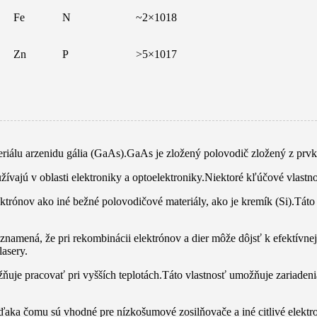
Fe
N
~2×1018
Zn
P
>5×1017
riálu arzenidu gália (GaAs).GaAs je zložený polovodič zložený z prvk
ívajú v oblasti elektroniky a optoelektroniky.Niektoré kľúčové vlastno
trónov ako iné bežné polovodičové materiály, ako je kremík (Si).Táto
ená, že pri rekombinácii elektrónov a dier môže dôjsť k efektívnej em
lasery.
je pracovať pri vyšších teplotách.Táto vlastnosť umožňuje zariadeni
ďaka čomu sú vhodné pre nízkošumové zosilňovače a iné citlivé elektro