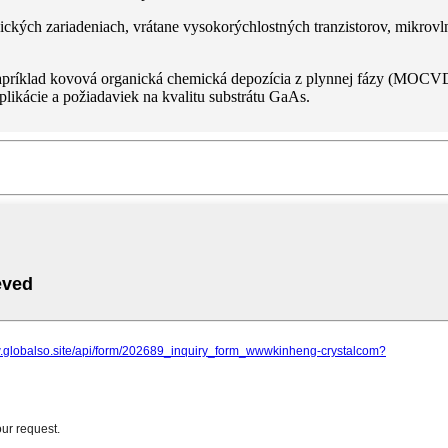
nických zariadeniach, vrátane vysokorýchlostných tranzistorov, mikrov
napríklad kovová organická chemická depozícia z plynnej fázy (MOCVD
likácie a požiadaviek na kvalitu substrátu GaAs.