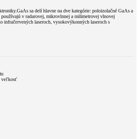
ektroniky.GaAs sa delí hlavne na dve kategórie: poloizolačné GaAs a
užívajú v radarovej, mikrovlnnej a milimetrovej vlnovej
o infračervených laseroch, vysokovýkonných laseroch s
tu
 veľkosť