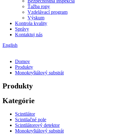
Bezpečnostná inšpekcia
Ťažba ropy
Vzdelávací program
Výskum
Kontrola kvality
Správy
Kontaktuj nás
English
Domov
Produkty
Monokryštálový substrát
Produkty
Kategórie
Scintilátor
Scintilačné pole
Scintilátorový detektor
Monokryštálový substrát