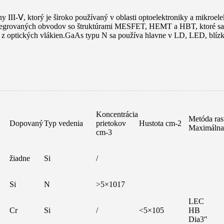
y III-Ⅴ, ktorý je široko používaný v oblasti optoelektroniky a mikroel
egrovaných obvodov so štruktúrami MESFET, HEMT a HBT, ktoré sa po
 z optických vlákien.GaAs typu N sa používa hlavne v LD, LED, blízk
Koncentrácia
Metóda ras
Dopovaný
Typ vedenia
prietokov
Hustota cm-2
Maximálna
cm-3
žiadne
Si
/
Si
N
>5×1017
LEC
Cr
Si
/
<5×105
HB
Dia3″