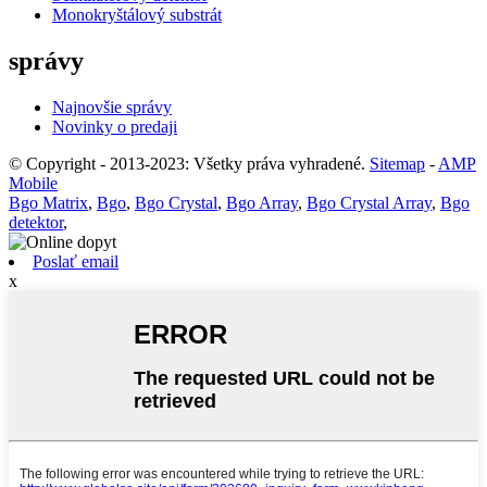
Monokryštálový substrát
správy
Najnovšie správy
Novinky o predaji
© Copyright - 2013-2023: Všetky práva vyhradené.
Sitemap
-
AMP
Mobile
Bgo Matrix
,
Bgo
,
Bgo Crystal
,
Bgo Array
,
Bgo Crystal Array
,
Bgo
detektor
,
Poslať email
x