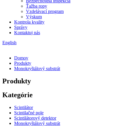
Bezpečnostná inšpekcia
Ťažba ropy
Vzdelávací program
Výskum
Kontrola kvality
Správy
Kontaktuj nás
English
Domov
Produkty
Monokryštálový substrát
Produkty
Kategórie
Scintilátor
Scintilačné pole
Scintilátorový detektor
Monokryštálový substrát