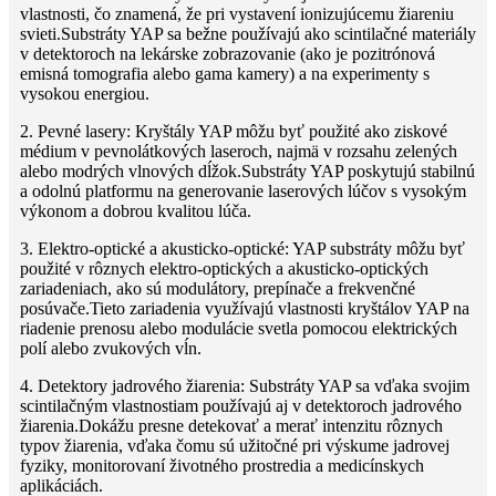
vlastnosti, čo znamená, že pri vystavení ionizujúcemu žiareniu
svieti.Substráty YAP sa bežne používajú ako scintilačné materiály
v detektoroch na lekárske zobrazovanie (ako je pozitrónová
emisná tomografia alebo gama kamery) a na experimenty s
vysokou energiou.
2. Pevné lasery: Kryštály YAP môžu byť použité ako ziskové
médium v ​​pevnolátkových laseroch, najmä v rozsahu zelených
alebo modrých vlnových dĺžok.Substráty YAP poskytujú stabilnú
a odolnú platformu na generovanie laserových lúčov s vysokým
výkonom a dobrou kvalitou lúča.
3. Elektro-optické a akusticko-optické: YAP substráty môžu byť
použité v rôznych elektro-optických a akusticko-optických
zariadeniach, ako sú modulátory, prepínače a frekvenčné
posúvače.Tieto zariadenia využívajú vlastnosti kryštálov YAP na
riadenie prenosu alebo modulácie svetla pomocou elektrických
polí alebo zvukových vĺn.
4. Detektory jadrového žiarenia: Substráty YAP sa vďaka svojim
scintilačným vlastnostiam používajú aj v detektoroch jadrového
žiarenia.Dokážu presne detekovať a merať intenzitu rôznych
typov žiarenia, vďaka čomu sú užitočné pri výskume jadrovej
fyziky, monitorovaní životného prostredia a medicínskych
aplikáciách.