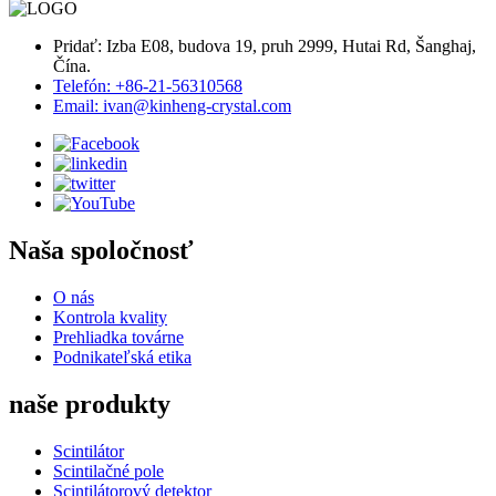
Pridať: Izba E08, budova 19, pruh 2999, Hutai Rd, Šanghaj,
Čína.
Telefón: +86-21-56310568
Email: ivan@kinheng-crystal.com
Naša spoločnosť
O nás
Kontrola kvality
Prehliadka továrne
Podnikateľská etika
naše produkty
Scintilátor
Scintilačné pole
Scintilátorový detektor